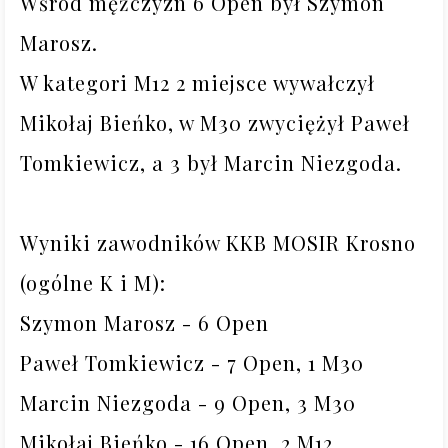
Wśród mężczyzn 6 Open był Szymon 
Marosz. 

W kategori M12 2 miejsce wywałczył 
Mikołaj Bieńko, w M30 zwyciężył Paweł 
Tomkiewicz, a 3 był Marcin Niezgoda. 

Wyniki zawodników KKB MOSIR Krosno 
(ogólne K i M):

Szymon Marosz - 6 Open

Paweł Tomkiewicz - 7 Open, 1 M30

Marcin Niezgoda - 9 Open, 3 M30

Mikołaj Bieńko - 16 Open, 2 M12
