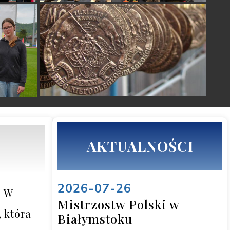
AKTUALNOŚCI
2026-07-26
 W 
Mistrzostw Polski w
która 
Białymstoku