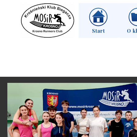
Start
O k