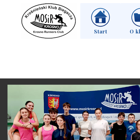
Start
O k