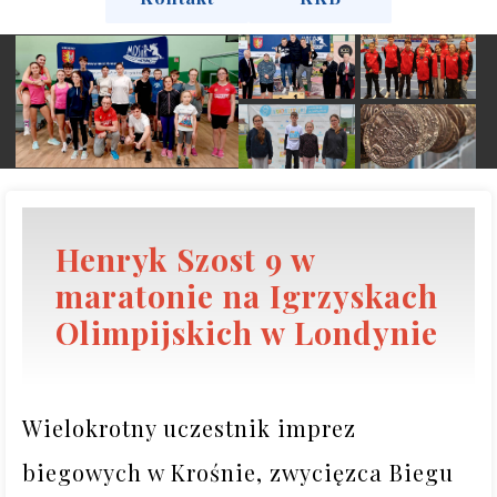
Henryk Szost 9 w
maratonie na Igrzyskach
Olimpijskich w Londynie
Wielokrotny uczestnik imprez 
biegowych w Krośnie, zwycięzca Biegu 