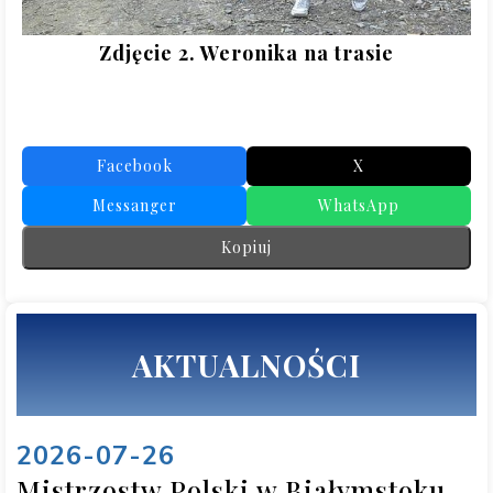
Zdjęcie 2. Weronika na trasie
Facebook
X
Messanger
WhatsApp
Kopiuj
AKTUALNOŚCI
2026-07-26
Mistrzostw Polski w Białymstoku